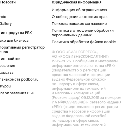
 Новости
Юридическая информация
Информация об ограничениях
roid
О соблюдении авторских прав
allery
Пользовательское соглашение
Политика в отношении обработки
гие продукты РБК
персональных данных
ако для бизнеса
Политика обработки файлов cookie
поративный регистратор
енов
© ООО «БИЗНЕСПРЕСС»,
АО «РОСБИЗНЕСКОНСАЛТИНГ»,
тинг сайтов
1995–2026
. Сообщения и материалы
.решения
информационного агентства «РБК»
(свидетельство о регистрации
комства
средства массовой информации
 знакомств podbor.ru
выдано Федеральной службой
по надзору в сфере связи,
 Курсы
информационных технологий
ла управления РБК
и массовых коммуникаций
(Роскомнадзор) 09.12.2015 за номером
ИА №ФС77-63848) и сетевого издания
«РБК» (свидетельство о регистрации
средства массовой информации
выдано Федеральной службой
по надзору в сфере связи,
информационных технологий