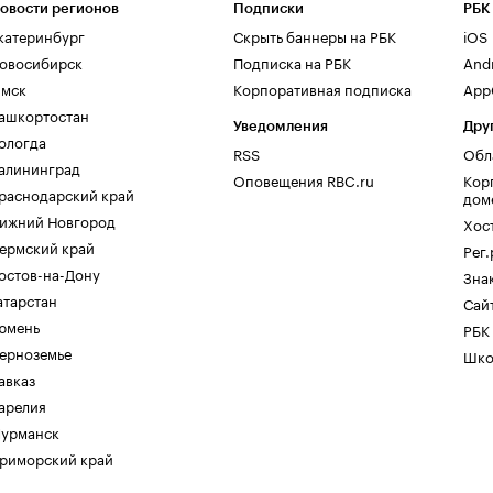
овости регионов
Подписки
РБК
катеринбург
Скрыть баннеры на РБК
iOS
овосибирск
Подписка на РБК
And
мск
Корпоративная подписка
AppG
ашкортостан
Уведомления
Дру
ологда
RSS
Обл
алининград
Оповещения RBC.ru
Кор
раснодарский край
дом
ижний Новгород
Хос
ермский край
Рег
остов-на-Дону
Зна
атарстан
Сайт
юмень
РБК
ерноземье
Шко
авказ
арелия
урманск
риморский край