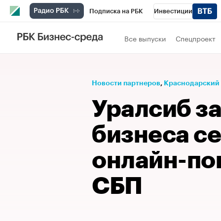
Подписка на РБК
Инвестиции
Телеканал
РБК Вино
Спорт
Школ
Все выпуски
Спецпроект
Визионеры
Национальные проекты
Исследования
Кредитные рейтинги
Новости партнеров
⁠,
Краснодарский
Спецпроекты
Проверка контрагентов
Уралсиб за
Рынок наличной валюты
бизнеса с
онлайн-по
СБП