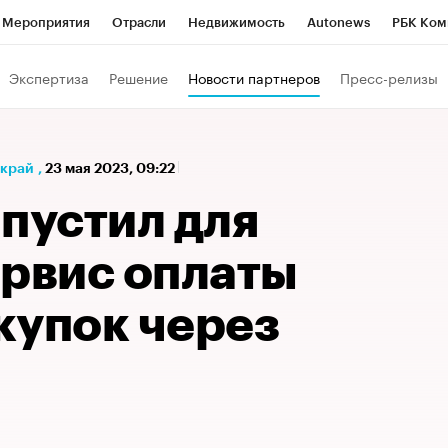
Мероприятия
Отрасли
Недвижимость
Autonews
РБК Ком
а управления РБК
РБК Образование
РБК Курсы
РБК Life
Т
Экспертиза
Решение
Новости партнеров
Пресс-релизы
Город
Стиль
Крипто
РБК Бизнес-среда
Дискуссионный к
Франшизы
Газета
Спецпроекты СПб
Конференции СПб
 край
,
23 мая 2023, 09:22
Политика
Экономика
Бизнес
Технологии и медиа
Фин
пустил для
ервис оплаты
купок через