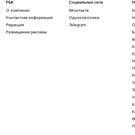
РБК
Социальные сети
Н
О компании
ВКонтакте
Е
Контактная информация
Одноклассники
Н
Редакция
Telegram
О
Размещение рекламы
Б
В
К
К
Н
П
Р
Т
Т
Ч
К
К
М
П