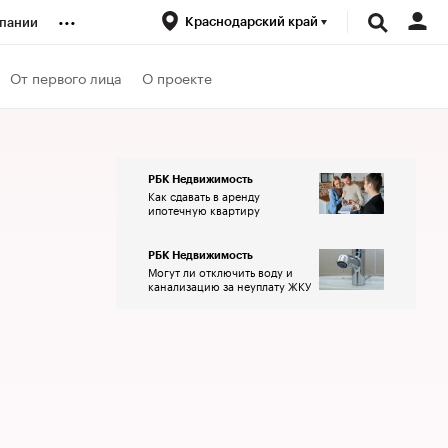
...
Краснодарский край
пании
ренды
От первого лица
О проекте
луб
РБК Недвижимость
Как сдавать в аренду
ансы
ипотечную квартиру
РБК Недвижимость
Могут ли отключить воду и
канализацию за неуплату ЖКУ