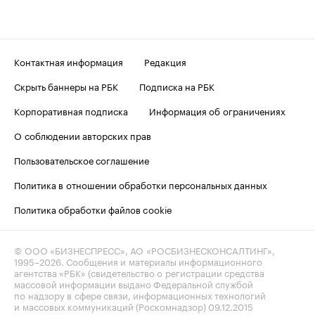
Контактная информация
Редакция
Скрыть баннеры на РБК
Подписка на РБК
Корпоративная подписка
Информация об ограничениях
О соблюдении авторских прав
Пользовательское соглашение
Политика в отношении обработки персональных данных
Политика обработки файлов cookie
© ООО «БИЗНЕСПРЕСС», АО «РОСБИЗНЕСКОНСАЛТИНГ»,
1995–2026
. Сообщения и материалы информационного
агентства «РБК» (свидетельство о регистрации средства
массовой информации выдано Федеральной службой
по надзору в сфере связи, информационных технологий
и массовых коммуникаций (Роскомнадзор) 09.12.2015