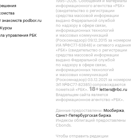
1995–2026
. Сообщения и материалы
.решения
информационного агентства «РБК»
(свидетельство о регистрации
комства
средства массовой информации
 знакомств podbor.ru
выдано Федеральной службой
по надзору в сфере связи,
 Курсы
информационных технологий
ла управления РБК
и массовых коммуникаций
(Роскомнадзор) 09.12.2015 за номером
ИА №ФС77-63848) и сетевого издания
«РБК» (свидетельство о регистрации
средства массовой информации
выдано Федеральной службой
по надзору в сфере связи,
информационных технологий
и массовых коммуникаций
(Роскомнадзор) 03.12.2021 за номером
ЭЛ №ФС77-82385) сопровождаются
пометкой «РБК».
letters@rbc.ru
18+
Владельцем сайта является
информационное агентство «РБК».
Данные предоставлены:
Мосбиржа
,
Санкт-Петербургская биржа
.
Индексы облигаций предоставлены
Cbonds.
Чтобы отправить редакции