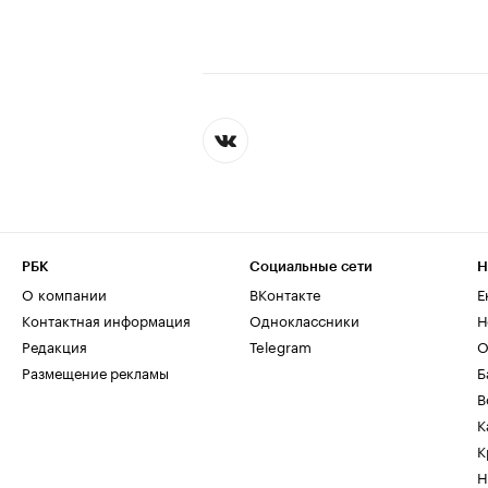
РБК
Социальные сети
Н
О компании
ВКонтакте
Е
Контактная информация
Одноклассники
Н
Редакция
Telegram
О
Размещение рекламы
Б
В
К
К
Н