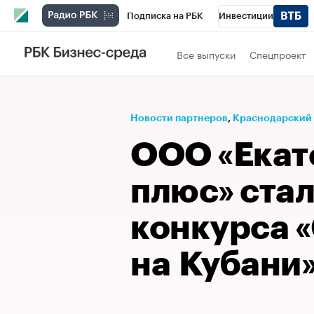
Подписка на РБК
Инвестиции
Телеканал
РБК Вино
Спорт
Школ
Все выпуски
Спецпроект
Визионеры
Национальные проекты
Исследования
Кредитные рейтинги
Новости партнеров
⁠,
Краснодарский
Спецпроекты
Проверка контрагентов
ООО «Екат
Рынок наличной валюты
плюс» ста
конкурса 
на Кубани