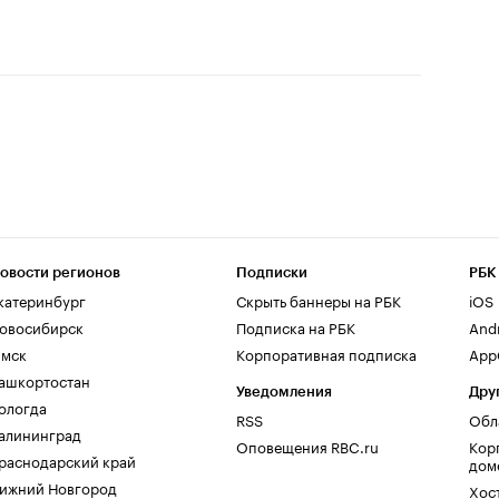
овости регионов
Подписки
РБК
катеринбург
Скрыть баннеры на РБК
iOS
овосибирск
Подписка на РБК
And
мск
Корпоративная подписка
AppG
ашкортостан
Уведомления
Дру
ологда
RSS
Обл
алининград
Оповещения RBC.ru
Кор
раснодарский край
дом
ижний Новгород
Хос