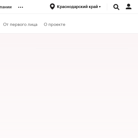
...
Краснодарский край
пании
ренды
От первого лица
О проекте
луб
ансы