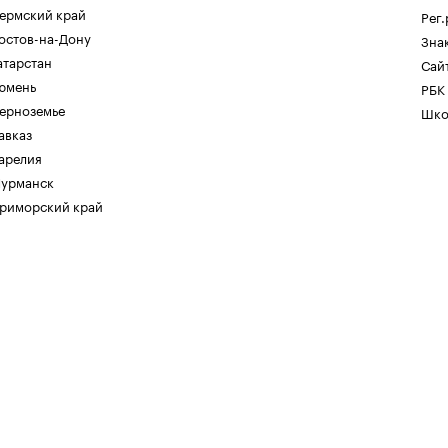
ермский край
Рег
остов-на-Дону
Зна
атарстан
Сайт
юмень
РБК
ерноземье
Шко
авказ
арелия
урманск
риморский край