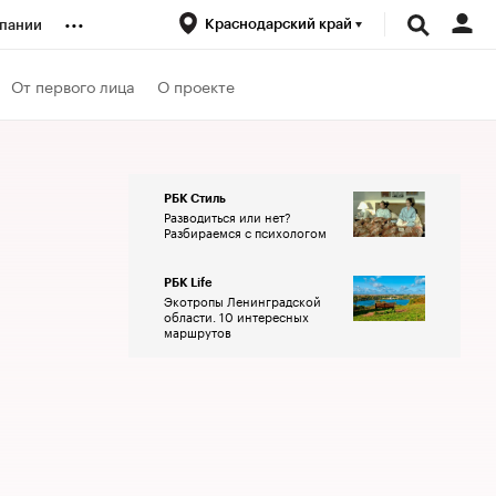
...
Краснодарский край
пании
ренды
От первого лица
О проекте
луб
РБК Стиль
Разводиться или нет?
ансы
Разбираемся с психологом
РБК Life
Экотропы Ленинградской
области. 10 интересных
маршрутов