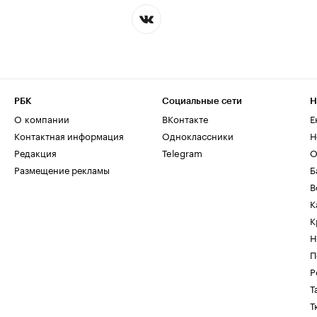
РБК
Социальные сети
Н
О компании
ВКонтакте
Е
Контактная информация
Одноклассники
Н
Редакция
Telegram
О
Размещение рекламы
Б
В
К
К
Н
П
Р
Т
Т