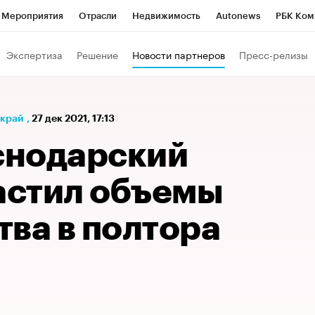
Мероприятия
Отрасли
Недвижимость
Autonews
РБК Ком
а управления РБК
РБК Образование
РБК Курсы
РБК Life
Т
Экспертиза
Решение
Новости партнеров
Пресс-релизы
Город
Стиль
Крипто
РБК Бизнес-среда
Дискуссионный к
Франшизы
Газета
Спецпроекты СПб
Конференции СПб
 край
,
27 дек 2021, 17:13
Политика
Экономика
Бизнес
Технологии и медиа
Фин
аснодарский
стил объемы
ва в полтора