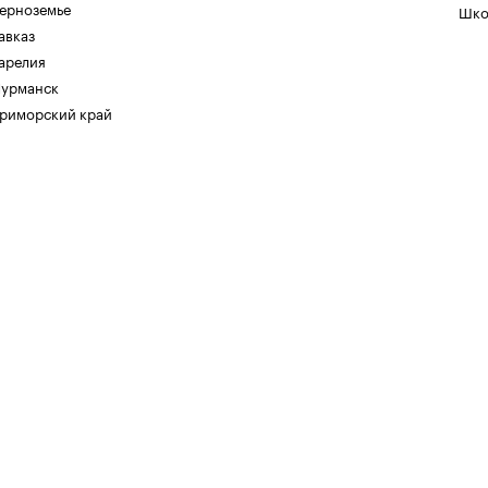
ерноземье
Шко
авказ
арелия
урманск
риморский край