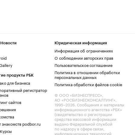
 Новости
Юридическая информация
Информация об ограничениях
roid
О соблюдении авторских прав
allery
Пользовательское соглашение
Политика в отношении обработки
гие продукты РБК
персональных данных
ако для бизнеса
Политика обработки файлов cookie
поративный регистратор
енов
© ООО «БИЗНЕСПРЕСС»,
АО «РОСБИЗНЕСКОНСАЛТИНГ»,
тинг сайтов
1995–2026
. Сообщения и материалы
.решения
информационного агентства «РБК»
(свидетельство о регистрации
комства
средства массовой информации
 знакомств podbor.ru
выдано Федеральной службой
по надзору в сфере связи,
 Курсы
информационных технологий