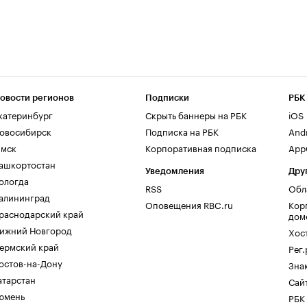
овости регионов
Подписки
РБК
катеринбург
Скрыть баннеры на РБК
iOS
овосибирск
Подписка на РБК
And
мск
Корпоративная подписка
AppG
ашкортостан
Уведомления
Дру
ологда
RSS
Обл
алининград
Оповещения RBC.ru
Кор
раснодарский край
дом
ижний Новгород
Хос
ермский край
Рег
остов-на-Дону
Зна
атарстан
Сайт
юмень
РБК