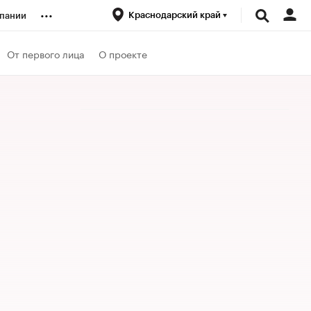
...
Краснодарский край
пании
ренды
От первого лица
О проекте
луб
ансы