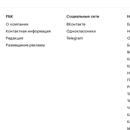
РБК
Социальные сети
Н
О компании
ВКонтакте
Е
Контактная информация
Одноклассники
Н
Редакция
Telegram
О
Размещение рекламы
Б
В
К
К
Н
П
Р
Т
Т
Ч
К
К
М