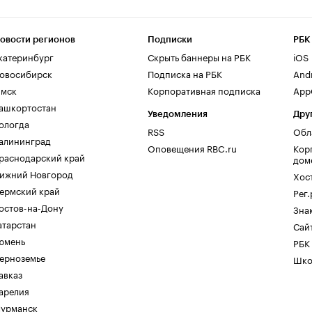
овости регионов
Подписки
РБК
катеринбург
Скрыть баннеры на РБК
iOS
овосибирск
Подписка на РБК
And
мск
Корпоративная подписка
AppG
ашкортостан
Уведомления
Дру
ологда
RSS
Обл
алининград
Оповещения RBC.ru
Кор
раснодарский край
дом
ижний Новгород
Хос
ермский край
Рег
остов-на-Дону
Зна
атарстан
Сайт
юмень
РБК
ерноземье
Шко
авказ
арелия
урманск