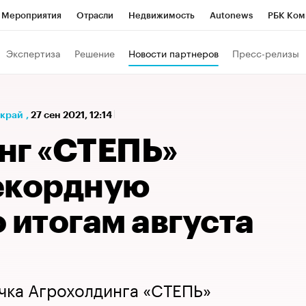
Мероприятия
Отрасли
Недвижимость
Autonews
РБК Ком
а управления РБК
РБК Образование
РБК Курсы
РБК Life
Т
Экспертиза
Решение
Новости партнеров
Пресс-релизы
Город
Стиль
Крипто
РБК Бизнес-среда
Дискуссионный к
Франшизы
Газета
Спецпроекты СПб
Конференции СПб
 край
,
27 сен 2021, 12:14
Политика
Экономика
Бизнес
Технологии и медиа
Фин
нг «СТЕПЬ»
екордную
 итогам августа
чка Агрохолдинга «СТЕПЬ»