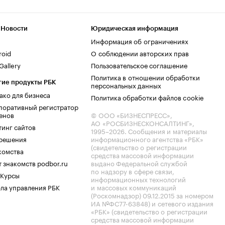
 Новости
Юридическая информация
Информация об ограничениях
roid
О соблюдении авторских прав
allery
Пользовательское соглашение
Политика в отношении обработки
гие продукты РБК
персональных данных
ако для бизнеса
Политика обработки файлов cookie
поративный регистратор
енов
© ООО «БИЗНЕСПРЕСС»,
АО «РОСБИЗНЕСКОНСАЛТИНГ»,
тинг сайтов
1995–2026
. Сообщения и материалы
.решения
информационного агентства «РБК»
(свидетельство о регистрации
комства
средства массовой информации
 знакомств podbor.ru
выдано Федеральной службой
по надзору в сфере связи,
 Курсы
информационных технологий
ла управления РБК
и массовых коммуникаций
(Роскомнадзор) 09.12.2015 за номером
ИА №ФС77-63848) и сетевого издания
«РБК» (свидетельство о регистрации
средства массовой информации