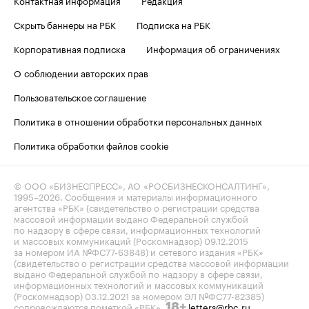
Контактная информация
Редакция
Скрыть баннеры на РБК
Подписка на РБК
Корпоративная подписка
Информация об ограничениях
О соблюдении авторских прав
Пользовательское соглашение
Политика в отношении обработки персональных данных
Политика обработки файлов cookie
© ООО «БИЗНЕСПРЕСС», АО «РОСБИЗНЕСКОНСАЛТИНГ»,
1995–2026
. Сообщения и материалы информационного
агентства «РБК» (свидетельство о регистрации средства
массовой информации выдано Федеральной службой
по надзору в сфере связи, информационных технологий
и массовых коммуникаций (Роскомнадзор) 09.12.2015
за номером ИА №ФС77-63848) и сетевого издания «РБК»
(свидетельство о регистрации средства массовой информации
выдано Федеральной службой по надзору в сфере связи,
информационных технологий и массовых коммуникаций
(Роскомнадзор) 03.12.2021 за номером ЭЛ №ФС77-82385)
сопровождаются пометкой «РБК».
letters@rbc.ru
18+