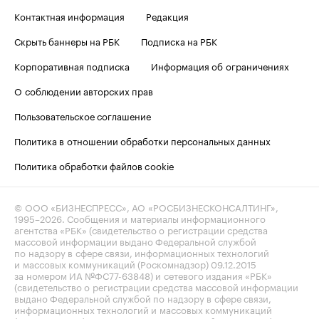
Контактная информация
Редакция
Скрыть баннеры на РБК
Подписка на РБК
Корпоративная подписка
Информация об ограничениях
О соблюдении авторских прав
Пользовательское соглашение
Политика в отношении обработки персональных данных
Политика обработки файлов cookie
© ООО «БИЗНЕСПРЕСС», АО «РОСБИЗНЕСКОНСАЛТИНГ»,
1995–2026
. Сообщения и материалы информационного
агентства «РБК» (свидетельство о регистрации средства
массовой информации выдано Федеральной службой
по надзору в сфере связи, информационных технологий
и массовых коммуникаций (Роскомнадзор) 09.12.2015
за номером ИА №ФС77-63848) и сетевого издания «РБК»
(свидетельство о регистрации средства массовой информации
выдано Федеральной службой по надзору в сфере связи,
информационных технологий и массовых коммуникаций