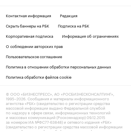
Контактная информация
Редакция
Скрыть баннеры на РБК
Подписка на РБК
Корпоративная подписка
Информация об ограничениях
О соблюдении авторских прав
Пользовательское соглашение
Политика в отношении обработки персональных данных
Политика обработки файлов cookie
© ООО «БИЗНЕСПРЕСС», АО «РОСБИЗНЕСКОНСАЛТИНГ»,
1995–2026
. Сообщения и материалы информационного
агентства «РБК» (свидетельство о регистрации средства
массовой информации выдано Федеральной службой
по надзору в сфере связи, информационных технологий
и массовых коммуникаций (Роскомнадзор) 09.12.2015
за номером ИА №ФС77-63848) и сетевого издания «РБК»
(свидетельство о регистрации средства массовой информации