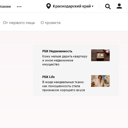
...
Краснодарский край
пании
ренды
От первого лица
О проекте
луб
РБК Недвижимость
Кому нельзя дарить квартиру
ансы
и иное недвижимое
имущество
РБК Life
В моде неидеальные ткани:
как поношенность стала
признаком хорошего вкуса