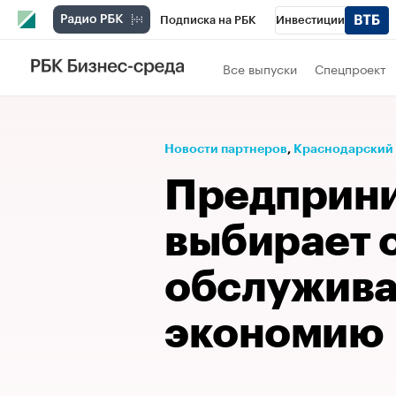
Подписка на РБК
Инвестиции
Телеканал
РБК Вино
Спорт
Школ
Все выпуски
Спецпроект
Визионеры
Национальные проекты
Исследования
Кредитные рейтинги
Новости партнеров
⁠,
Краснодарский
Спецпроекты
Проверка контрагентов
Предприн
Рынок наличной валюты
выбирает 
обслужива
экономию