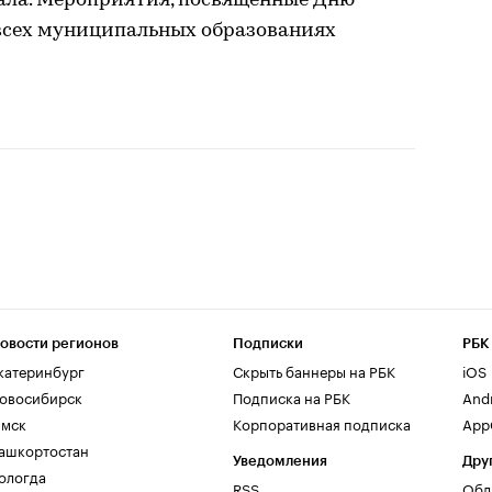
ала. Мероприятия, посвященные Дню
 всех муниципальных образованиях
овости регионов
Подписки
РБК
катеринбург
Скрыть баннеры на РБК
iOS
овосибирск
Подписка на РБК
And
мск
Корпоративная подписка
AppG
ашкортостан
Уведомления
Дру
ологда
RSS
Обл