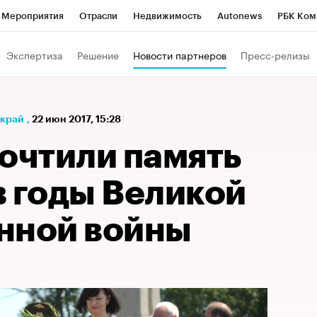
Мероприятия
Отрасли
Недвижимость
Autonews
РБК Ком
а управления РБК
РБК Образование
РБК Курсы
РБК Life
Т
Экспертиза
Решение
Новости партнеров
Пресс-релизы
Город
Стиль
Крипто
РБК Бизнес-среда
Дискуссионный к
Франшизы
Газета
Спецпроекты СПб
Конференции СПб
 край
,
22 июн 2017, 15:28
Политика
Экономика
Бизнес
Технологии и медиа
Фин
почтили память
в годы Великой
нной войны