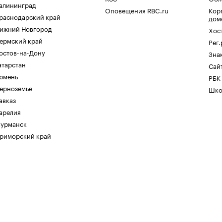
алининград
Оповещения RBC.ru
Кор
раснодарский край
дом
ижний Новгород
Хос
ермский край
Рег
остов-на-Дону
Зна
атарстан
Сайт
юмень
РБК
ерноземье
Шко
авказ
арелия
урманск
риморский край