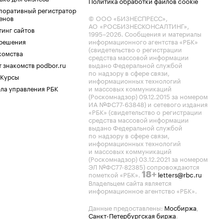
Политика обработки файлов cookie
поративный регистратор
енов
© ООО «БИЗНЕСПРЕСС»,
АО «РОСБИЗНЕСКОНСАЛТИНГ»,
тинг сайтов
1995–2026
. Сообщения и материалы
.решения
информационного агентства «РБК»
(свидетельство о регистрации
комства
средства массовой информации
 знакомств podbor.ru
выдано Федеральной службой
по надзору в сфере связи,
 Курсы
информационных технологий
ла управления РБК
и массовых коммуникаций
(Роскомнадзор) 09.12.2015 за номером
ИА №ФС77-63848) и сетевого издания
«РБК» (свидетельство о регистрации
средства массовой информации
выдано Федеральной службой
по надзору в сфере связи,
информационных технологий
и массовых коммуникаций
(Роскомнадзор) 03.12.2021 за номером
ЭЛ №ФС77-82385) сопровождаются
пометкой «РБК».
letters@rbc.ru
18+
Владельцем сайта является
информационное агентство «РБК».
Данные предоставлены:
Мосбиржа
,
Санкт-Петербургская биржа
.