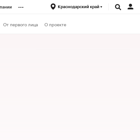
...
Краснодарский край
пании
ренды
От первого лица
О проекте
луб
ансы