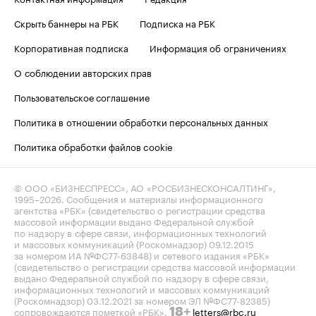
Скрыть баннеры на РБК
Подписка на РБК
Корпоративная подписка
Информация об ограничениях
О соблюдении авторских прав
Пользовательское соглашение
Политика в отношении обработки персональных данных
Политика обработки файлов cookie
© ООО «БИЗНЕСПРЕСС», АО «РОСБИЗНЕСКОНСАЛТИНГ»,
1995–2026
. Сообщения и материалы информационного
агентства «РБК» (свидетельство о регистрации средства
массовой информации выдано Федеральной службой
по надзору в сфере связи, информационных технологий
и массовых коммуникаций (Роскомнадзор) 09.12.2015
за номером ИА №ФС77-63848) и сетевого издания «РБК»
(свидетельство о регистрации средства массовой информации
выдано Федеральной службой по надзору в сфере связи,
информационных технологий и массовых коммуникаций
(Роскомнадзор) 03.12.2021 за номером ЭЛ №ФС77-82385)
сопровождаются пометкой «РБК».
letters@rbc.ru
18+