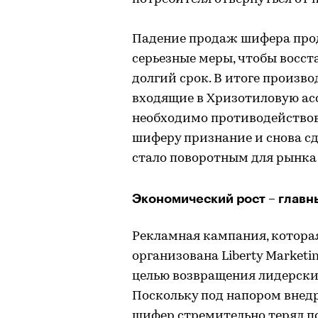
Падение продаж шифера продо
серьезные меры, чтобы восст
долгий срок. В итоге произ
входящие в Хризотиловую ас
необходимо противодействов
шиферу признание и снова сд
стало поворотным для рынка
Экономический рост – глав
Рекламная кампания, которая
организована Liberty Marketi
целью возвращения лидерск
Поскольку под напором внед
шифер стремительно терял по