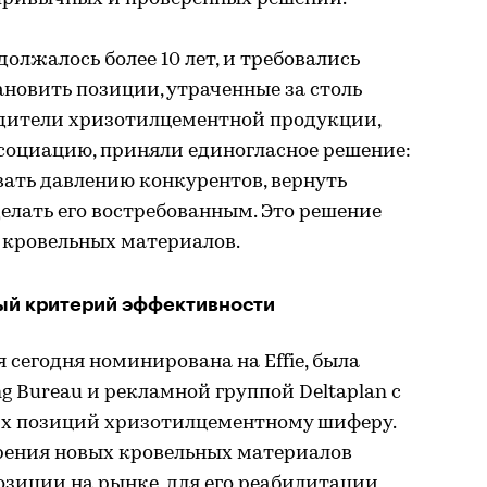
лжалось более 10 лет, и требовались
ановить позиции, утраченные за столь
водители хризотилцементной продукции,
социацию, приняли единогласное решение:
ать давлению конкурентов, вернуть
елать его востребованным. Это решение
 кровельных материалов.
ный критерий эффективности
 сегодня номинирована на Effie, была
ng Bureau и рекламной группой Deltaplan с
их позиций хризотилцементному шиферу.
рения новых кровельных материалов
зиции на рынке, для его реабилитации