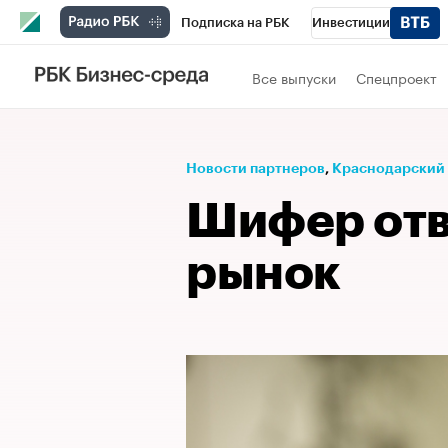
Подписка на РБК
Инвестиции
Телеканал
РБК Вино
Спорт
Школ
Все выпуски
Спецпроект
Визионеры
Национальные проекты
Исследования
Кредитные рейтинги
Новости партнеров
⁠,
Краснодарский
Спецпроекты
Проверка контрагентов
Шифер отв
Рынок наличной валюты
рынок