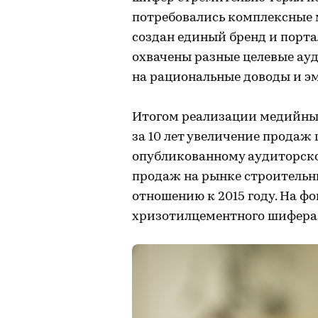
потребовались комплексные 
создан единый бренд и порт
охвачены разные целевые ау
на рациональные доводы и э
Итогом реализации медийных
за 10 лет увеличение продаж
опубликованному аудиторско
продаж на рынке строительн
отношению к 2015 году. На ф
хризотилцементного шифера 