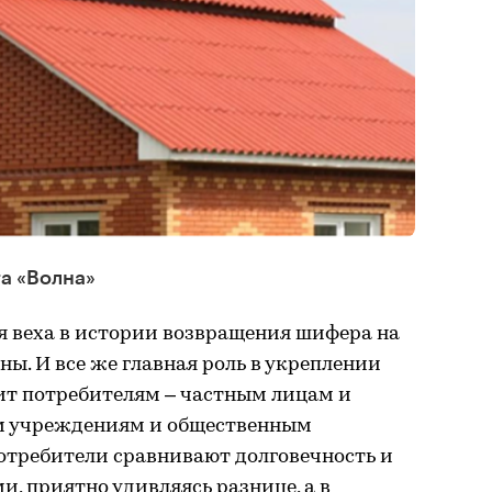
а «Волна»
я веха в истории возвращения шифера на
ы. И все же главная роль в укреплении
т потребителям – частным лицам и
м учреждениям и общественным
отребители сравнивают долговечность и
и, приятно удивляясь разнице, а в