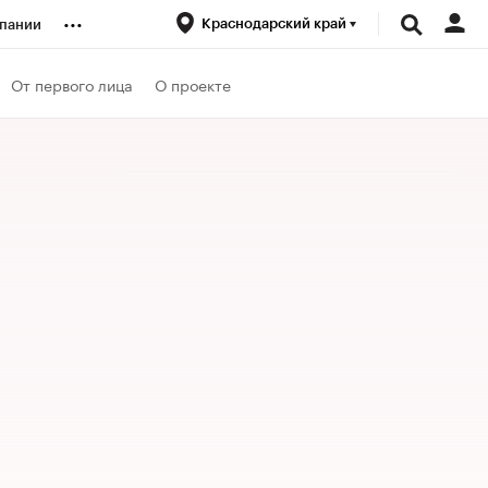
...
Краснодарский край
пании
ренды
От первого лица
О проекте
луб
ансы