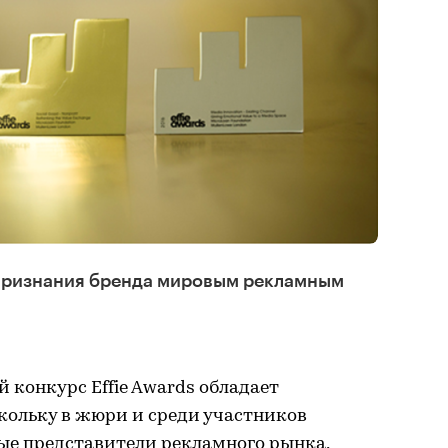
л признания бренда мировым рекламным
онкурс Effie Awards обладает
кольку в жюри и среди участников
е представители рекламного рынка,