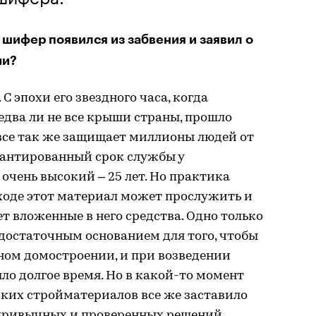
 шифер появился из забвения и заявил о
ми?
С эпохи его звездного часа, когда
два ли не все крыши страны, прошло
н все так же защищает миллионы людей от
рантированный срок службы у
чень высокий – 25 лет. Но практика
ходе этот материал может прослужить и
ет вложенные в него средства. Одно только
достаточным основанием для того, чтобы
ном домостроении, и при возведении
ло долгое время. Но в какой-то момент
рких стройматериалов все же заставило
 привычных и проверенных решений.