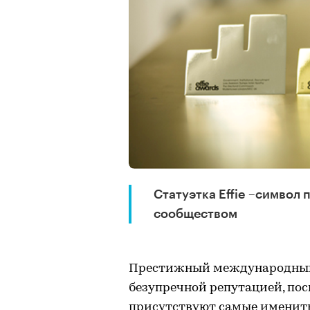
Статуэтка Effie –симво
сообществом
Престижный международный к
безупречной репутацией, пос
присутствуют самые имениты