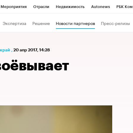
Мероприятия
Отрасли
Недвижимость
Autonews
РБК Ком
а управления РБК
РБК Образование
РБК Курсы
РБК Life
Т
Экспертиза
Решение
Новости партнеров
Пресс-релизы
Город
Стиль
Крипто
РБК Бизнес-среда
Дискуссионный к
Франшизы
Газета
Спецпроекты СПб
Конференции СПб
 край
,
20 апр 2017, 14:28
Политика
Экономика
Бизнес
Технологии и медиа
Фин
оёвывает