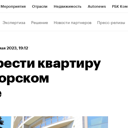
Мероприятия
Отрасли
Недвижимость
Autonews
РБК Ком
а управления РБК
РБК Образование
РБК Курсы
РБК Life
Т
Экспертиза
Решение
Новости партнеров
Пресс-релизы
Город
Стиль
Крипто
РБК Бизнес-среда
Дискуссионный к
Франшизы
Газета
Спецпроекты СПб
Конференции СПб
мая 2023, 19:12
Политика
Экономика
Бизнес
Технологии и медиа
Фин
рести квартиру
орском
е