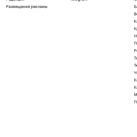
Размещение рекламы
Б
В
К
К
Н
П
Р
Т
Т
Ч
К
К
М
П