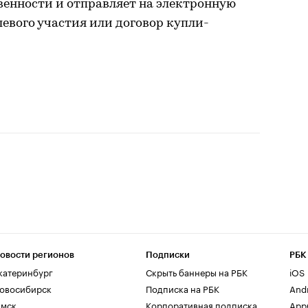
венности и отправляет на электронную
левого участия или договор купли-
овости регионов
Подписки
РБК
катеринбург
Скрыть баннеры на РБК
iOS
овосибирск
Подписка на РБК
And
мск
Корпоративная подписка
AppG