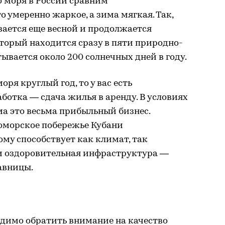
о моря в России сравним
 умеренно жаркое, а зима мягкая. Так,
вается еще весной и продолжается
который находится сразу в пяти природно-
ывается около 200 солнечных дней в году.
оря круглый год, то у вас есть
ботка — сдача жилья в аренду. В условиях
а это весьма прибыльный бизнес.
морское побережье Кубани
ому способствует как климат, так
 и оздоровительная инфраструктура —
авницы.
димо обратить внимание на качество