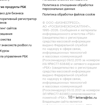
Политика в отношении обработки
гие продукты РБК
персональных данных
ако для бизнеса
Политика обработки файлов cookie
поративный регистратор
енов
© ООО «БИЗНЕСПРЕСС»,
АО «РОСБИЗНЕСКОНСАЛТИНГ»,
тинг сайтов
1995–2026
. Сообщения и материалы
.решения
информационного агентства «РБК»
(свидетельство о регистрации
комства
средства массовой информации
 знакомств podbor.ru
выдано Федеральной службой
по надзору в сфере связи,
 Курсы
информационных технологий
ла управления РБК
и массовых коммуникаций
(Роскомнадзор) 09.12.2015 за номером
ИА №ФС77-63848) и сетевого издания
«РБК» (свидетельство о регистрации
средства массовой информации
выдано Федеральной службой
по надзору в сфере связи,
информационных технологий
и массовых коммуникаций
(Роскомнадзор) 03.12.2021 за номером
ЭЛ №ФС77-82385) сопровождаются
пометкой «РБК».
letters@rbc.ru
18+
Владельцем сайта является
информационное агентство «РБК».