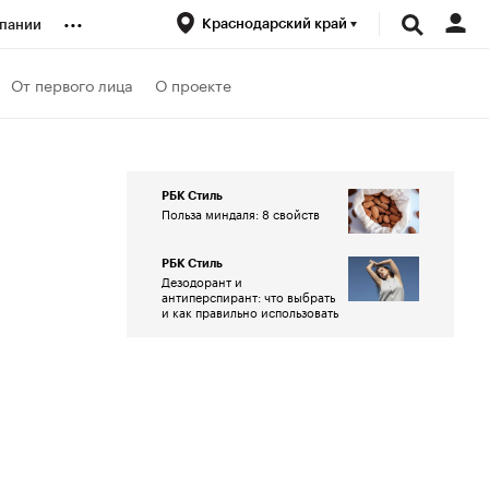
...
Краснодарский край
пании
ренды
От первого лица
О проекте
луб
РБК Стиль
Польза миндаля: 8 свойств
ансы
РБК Стиль
Дезодорант и
антиперспирант: что выбрать
и как правильно использовать