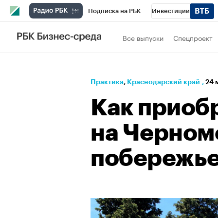
Подписка на РБК
Инвестиции
Телеканал
РБК Вино
Спорт
Школ
Все выпуски
Спецпроект
Визионеры
Национальные проекты
Исследования
Кредитные рейтинги
Практика
⁠,
Краснодарский край
,
24 
Спецпроекты
Проверка контрагентов
Как приоб
Рынок наличной валюты
на Черном
побережь