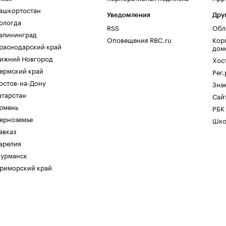
ашкортостан
Уведомления
Дру
ологда
RSS
Обл
алининград
Оповещения RBC.ru
Кор
раснодарский край
дом
ижний Новгород
Хос
ермский край
Рег
остов-на-Дону
Зна
атарстан
Сайт
юмень
РБК
ерноземье
Шко
авказ
арелия
урманск
риморский край