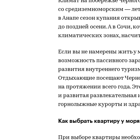
Климат на побережье Черног
со средиземноморским — лето
в Анапе сезон купания откры
до поздней осени. А в Сочи, 
климатических зонах, насчит
Если вы не намерены жить у м
возможность пассивного зара
развития внутреннего туризм
Отдыхающие посещают Черно
на протяжении всего года. Эт
и развитая развлекательная
горнолыжные курорты и здр
Как выбрать квартиру у моря
При выборе квартиры необхо