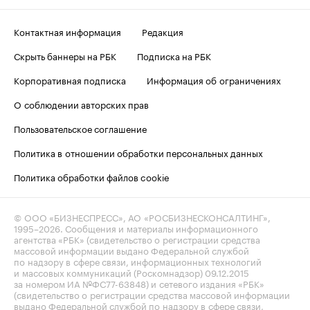
Контактная информация
Редакция
Скрыть баннеры на РБК
Подписка на РБК
Корпоративная подписка
Информация об ограничениях
О соблюдении авторских прав
Пользовательское соглашение
Политика в отношении обработки персональных данных
Политика обработки файлов cookie
© ООО «БИЗНЕСПРЕСС», АО «РОСБИЗНЕСКОНСАЛТИНГ»,
1995–2026
. Сообщения и материалы информационного
агентства «РБК» (свидетельство о регистрации средства
массовой информации выдано Федеральной службой
по надзору в сфере связи, информационных технологий
и массовых коммуникаций (Роскомнадзор) 09.12.2015
за номером ИА №ФС77-63848) и сетевого издания «РБК»
(свидетельство о регистрации средства массовой информации
выдано Федеральной службой по надзору в сфере связи,