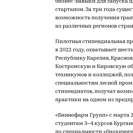
бизнес-навыки для запуска 
стартапом. За три года сущ
возможность получения грант
из различных регионов стран
Пилотная стипендиальная пр
в 2022 году, охватывает шес
Республику Карелия, Красноя
Костромскую и Кировскую обл
техникумов и колледжей, по
специальностям лесной пром
стипендиатов, получат возм
практики на одном из предп
«Биннофарм Групп» с марта 
студентам 3–4 курсов Курга
по специальности «биохимич