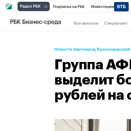
Подписка на РБК
Инвестиции
Телеканал
РБК Вино
Спорт
Школ
Все выпуски
Спецпроект
Визионеры
Национальные проекты
Исследования
Кредитные рейтинги
Новости партнеров
⁠,
Краснодарский
Спецпроекты
Проверка контрагентов
Группа АФ
Рынок наличной валюты
выделит б
рублей на