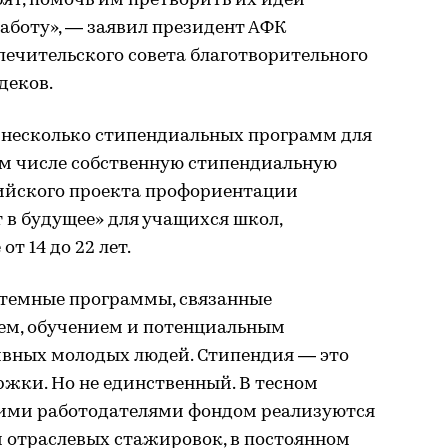
ят, помочь им претворить их идеи
аботу», — заявил президент АФК
печительского совета благотворительного
деков.
у несколько стипендиальных программ для
ом числе собственную стипендиальную
ийского проекта профориентации
 в будущее» для учащихся школ,
т 14 до 22 лет.
стемные программы, связанные
ем, обучением и потенциальным
вных молодых людей. Стипендия — это
жки. Но не единственный. В тесном
ими работодателями фондом реализуются
 отраслевых стажировок, в постоянном