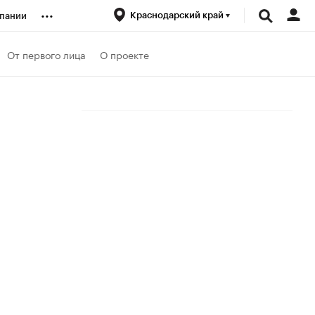
...
Краснодарский край
пании
ренды
От первого лица
О проекте
луб
ансы