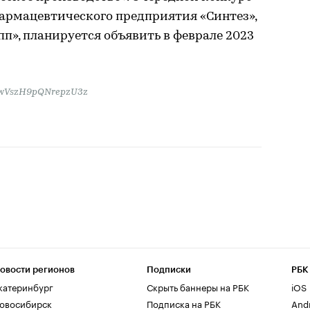
фармацевтического предприятия «Синтез»,
п», планируется объявить в феврале 2023
4CQwVszH9pQNrepzU3z
овости регионов
Подписки
РБК
катеринбург
Скрыть баннеры на РБК
iOS
овосибирск
Подписка на РБК
And