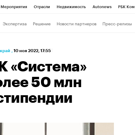
Мероприятия
Отрасли
Недвижимость
Autonews
РБК Ком
а управления РБК
РБК Образование
РБК Курсы
РБК Life
Т
Экспертиза
Решение
Новости партнеров
Пресс-релизы
Город
Стиль
Крипто
РБК Бизнес-среда
Дискуссионный к
Франшизы
Газета
Спецпроекты СПб
Конференции СПб
 край
,
10 ноя 2022, 17:55
Политика
Экономика
Бизнес
Технологии и медиа
Фин
К «Система»
олее 50 млн
 стипендии