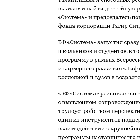
талантливых и способных реб
в жизнь и найти достойную р
«Система» и председатель по
фонда корпорации Тагир Сит
БФ «Система» запустил сраз
школьников и студентов, в т
программу в рамках Всеросс
и карьерного развития «Лифт
колледжей и вузов в возрасте о
«БФ «Система» развивает си
с выявлением, сопровождени
трудоустройством перспекти
один из инструментов поддер
взаимодействии с крупнейш
программы наставничества и