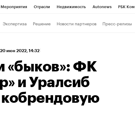
Мероприятия
Отрасли
Недвижимость
Autonews
РБК Ком
а управления РБК
РБК Образование
РБК Курсы
РБК Life
Т
Экспертиза
Решение
Новости партнеров
Пресс-релизы
Город
Стиль
Крипто
РБК Бизнес-среда
Дискуссионный к
Франшизы
Газета
Спецпроекты СПб
Конференции СПб
20 июн 2022, 14:32
Политика
Экономика
Бизнес
Технологии и медиа
Фин
м «быков»: ФК
р» и Уралсиб
 кобрендовую