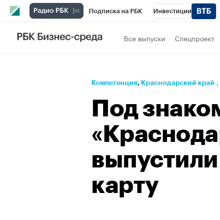
Подписка на РБК
Инвестиции
Телеканал
РБК Вино
Спорт
Школ
Все выпуски
Спецпроект
Визионеры
Национальные проекты
Исследования
Кредитные рейтинги
Компетенция
⁠,
Краснодарский край
,
Спецпроекты
Проверка контрагентов
Под знако
Рынок наличной валюты
«Краснода
выпустили
карту