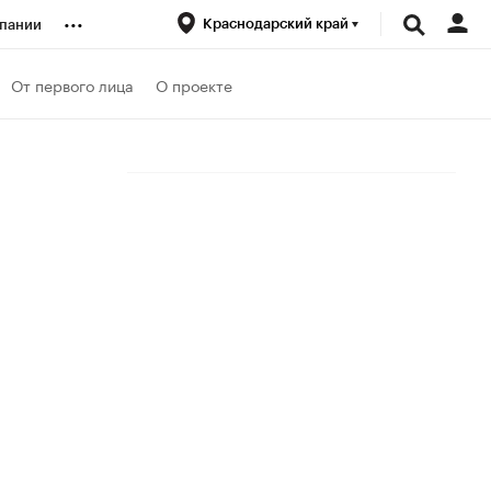
...
Краснодарский край
пании
ренды
От первого лица
О проекте
луб
ансы