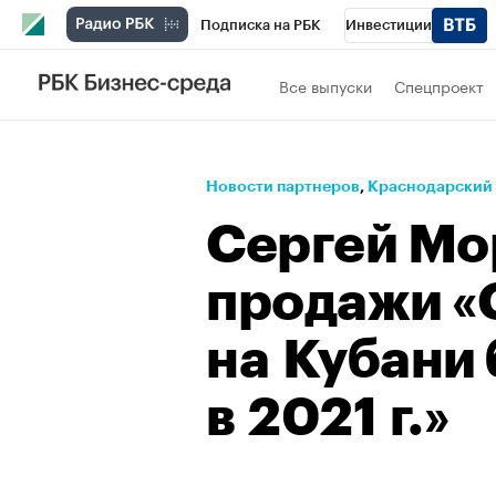
Подписка на РБК
Инвестиции
Телеканал
РБК Вино
Спорт
Школ
Все выпуски
Спецпроект
Визионеры
Национальные проекты
Исследования
Кредитные рейтинги
Новости партнеров
⁠,
Краснодарский
Спецпроекты
Проверка контрагентов
Сергей Мо
Рынок наличной валюты
продажи «
на Кубани 
в 2021 г.»