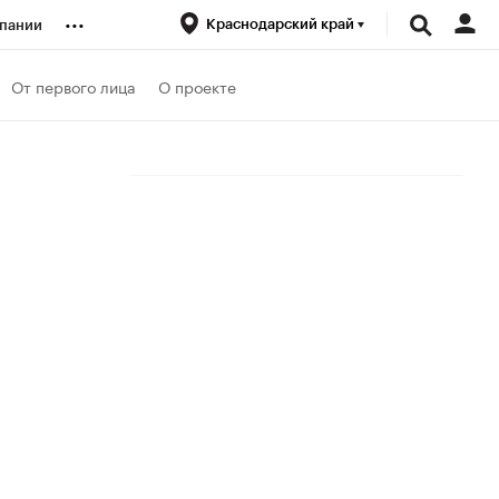
...
Краснодарский край
пании
ренды
От первого лица
О проекте
луб
ансы