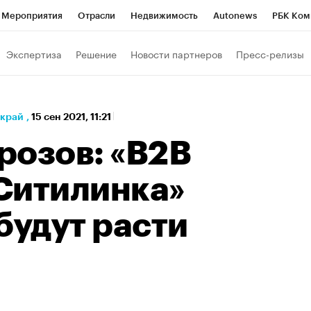
Мероприятия
Отрасли
Недвижимость
Autonews
РБК Ком
а управления РБК
РБК Образование
РБК Курсы
РБК Life
Т
Экспертиза
Решение
Новости партнеров
Пресс-релизы
Город
Стиль
Крипто
РБК Бизнес-среда
Дискуссионный к
Франшизы
Газета
Спецпроекты СПб
Конференции СПб
 край
,
15 сен 2021, 11:21
Политика
Экономика
Бизнес
Технологии и медиа
Фин
розов: «B2B
Ситилинка»
будут расти