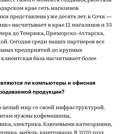
ьно, с самого момента создания, работала
одарском крае сеть магазинов
ки представлена уже десять лет, в Сочи —
нк» насчитывает в крае 12 магазинов и 33
длера до Темрюка, Приморско-Ахтарска,
ой. Сегодня среди наших партнеров все
льных предприятий до крупных
и клиентская база насчитывает более
Являются ли компьютеры и офисная
родаваемой продукции?
о целый мир со своей инфраструктурой.
нтам нужны кофемашины,
ника, электрика. Ключевыми категориями,
хника, мебель, канцтовары. В 2020 году