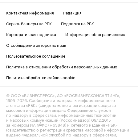
Контактная информация
Редакция
Скрыть баннеры на РБК
Подписка на РБК
Корпоративная подписка
Информация об ограничениях
О соблюдении авторских прав
Пользовательское соглашение
Политика в отношении обработки персональных данных
Политика обработки файлов cookie
© ООО «БИЗНЕСПРЕСС», АО «РОСБИЗНЕСКОНСАЛТИНГ»,
1995–2026
. Сообщения и материалы информационного
агентства «РБК» (свидетельство о регистрации средства
массовой информации выдано Федеральной службой
по надзору в сфере связи, информационных технологий
и массовых коммуникаций (Роскомнадзор) 09.12.2015
за номером ИА №ФС77-63848) и сетевого издания «РБК»
(свидетельство о регистрации средства массовой информации
выдано Федеральной службой по надзору в сфере связи,