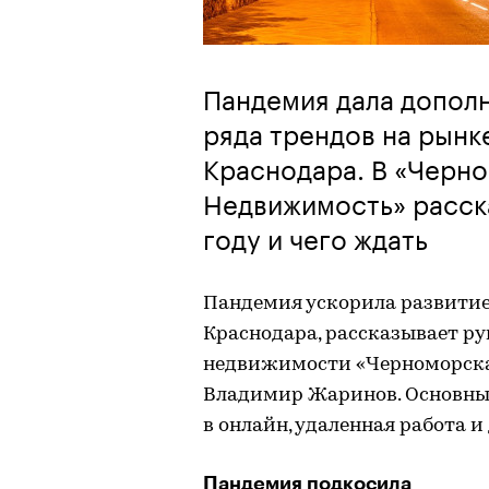
Пандемия дала допол
ряда трендов на рын
Краснодара. В «Черн
Недвижимость» расска
году и чего ждать
Пандемия ускорила развитие
Краснодара, рассказывает р
недвижимости «Черноморск
Владимир Жаринов. Основным
в онлайн, удаленная работа и
Пандемия подкосила