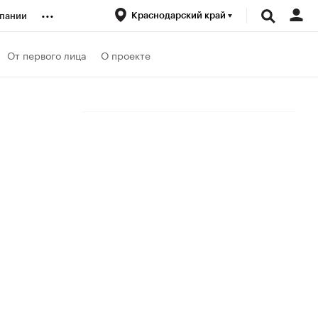
...
Краснодарский край
пании
ренды
От первого лица
О проекте
луб
ансы