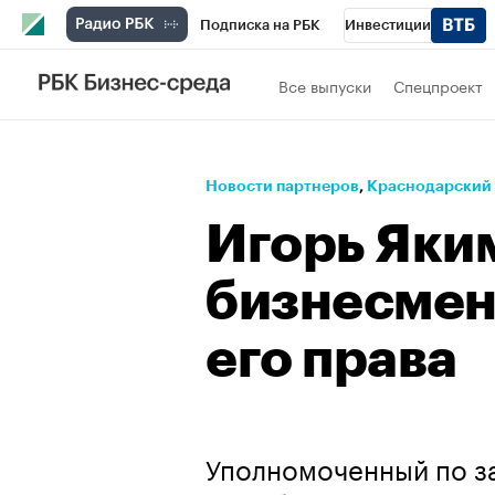
Подписка на РБК
Инвестиции
Телеканал
РБК Вино
Спорт
Школ
Все выпуски
Спецпроект
Визионеры
Национальные проекты
Исследования
Кредитные рейтинги
Новости партнеров
⁠,
Краснодарский
Спецпроекты
Проверка контрагентов
Игорь Яки
Рынок наличной валюты
бизнесмен
его права
Уполномоченный по з