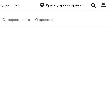
...
Краснодарский край
пании
ренды
От первого лица
О проекте
луб
ансы