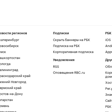
овости регионов
Подписки
РБК
катеринбург
Скрыть баннеры на РБК
iOS
овосибирск
Подписка на РБК
And
мск
Корпоративная подписка
AppG
ашкортостан
Уведомления
Дру
ологда
RSS
Обл
алининград
Оповещения RBC.ru
Кор
раснодарский край
дом
ижний Новгород
Хос
ермский край
Рег
остов-на-Дону
Зна
атарстан
Сайт
юмень
РБК
ерноземье