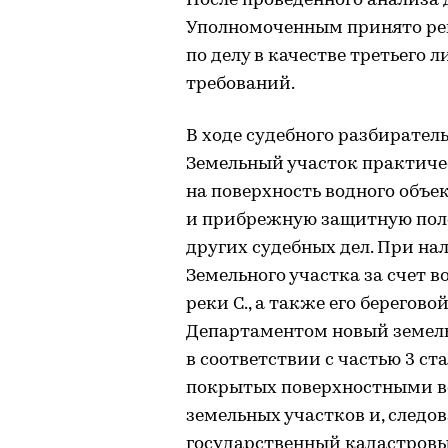
После проведенного анализа
Уполномоченным принято реш
по делу в качестве третьего 
требований.
В ходе судебного разбирател
Земельный участок практиче
на поверхность водного объек
и прибрежную защитную поло
других судебных дел. При н
Земельного участка за счет 
реки С., а также его берего
Департаментом новый земель
в соответствии с частью 3 ст
покрытых поверхностными во
земельных участков и, следов
государственный кадастровы