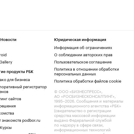
 Новости
Юридическая информация
Информация об ограничениях
roid
О соблюдении авторских прав
allery
Пользовательское соглашение
Политика в отношении обработки
гие продукты РБК
персональных данных
ако для бизнеса
Политика обработки файлов cookie
поративный регистратор
енов
© ООО «БИЗНЕСПРЕСС»,
АО «РОСБИЗНЕСКОНСАЛТИНГ»,
тинг сайтов
1995–2026
. Сообщения и материалы
.решения
информационного агентства «РБК»
(свидетельство о регистрации
комства
средства массовой информации
 знакомств podbor.ru
выдано Федеральной службой
по надзору в сфере связи,
 Курсы
информационных технологий