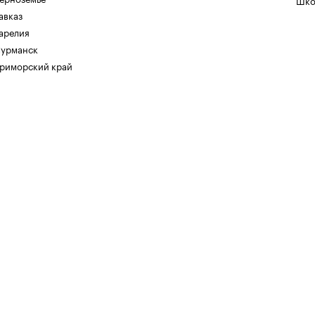
Шко
авказ
арелия
урманск
риморский край