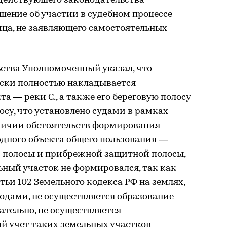
 действующего законодательства
ение об участии в судебном процессе
лица, не заявляющего самостоятельных
ьства Уполномоченный указал, что
ски полностью накладывается
та — реки С., а также его береговую полосу
су, что установлено судами в рамках
аличии обстоятельств формирования
водного объекта общего пользования —
вой полосы и прибрежной защитной полосы,
ный участок не формировался, так как
атьи 102 Земельного кодекса РФ на землях,
дами, не осуществляется образование
ательно, не осуществляется
й учет таких земельных участков