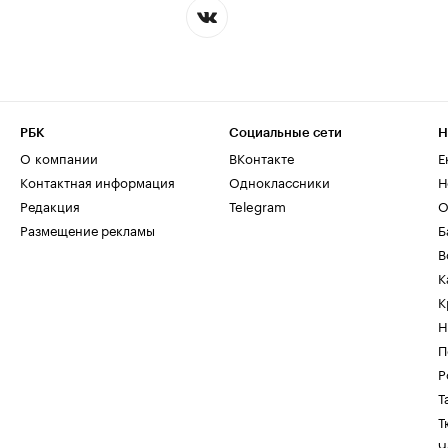
РБК
Социальные сети
Н
О компании
ВКонтакте
Е
Контактная информация
Одноклассники
Н
Редакция
Telegram
О
Размещение рекламы
Б
В
К
К
Н
П
Р
Т
Т
Ч