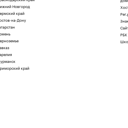
дом
ижний Новгород
Хос
ермский край
Рег
остов-на-Дону
Зна
атарстан
Сайт
юмень
РБК
ерноземье
Шко
авказ
арелия
урманск
риморский край