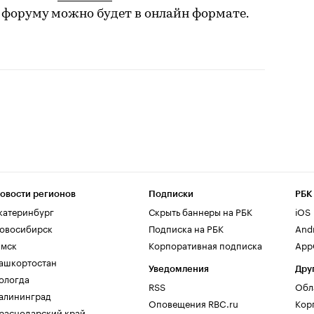
 форуму можно будет в онлайн формате.
овости регионов
Подписки
РБК
катеринбург
Скрыть баннеры на РБК
iOS
овосибирск
Подписка на РБК
And
мск
Корпоративная подписка
AppG
ашкортостан
Уведомления
Дру
ологда
RSS
Обл
алининград
Оповещения RBC.ru
Кор
раснодарский край