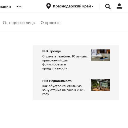
...
Краснодарский край
пании
ренды
От первого лица
О проекте
луб
РБК Тренды
Спрячьте телефон: 10 лучших
ансы
приложений для
фокусировки и
продуктивности
РБК Недвижимость
Как обустроить стильную
зону отдыха на даче в 2026
году