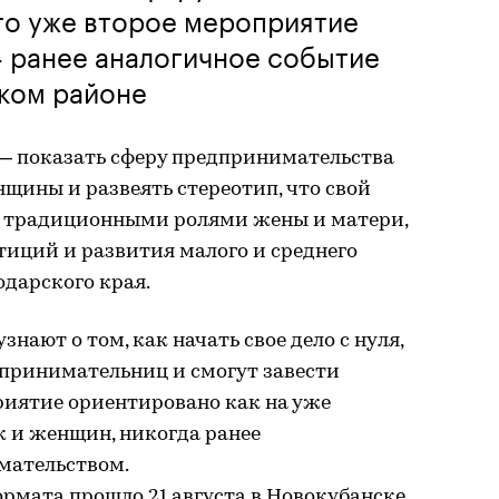
это уже второе мероприятие
 ранее аналогичное событие
ком районе
— показать сферу предпринимательства
щины и развеять стереотип, что свой
 с традиционными ролями жены и матери,
тиций и развития малого и среднего
дарского края.
нают о том, как начать свое дело с нуля,
принимательниц и смогут завести
риятие ориентировано как на уже
к и женщин, никогда ранее
мательством.
рмата прошло 21 августа в Новокубанске.