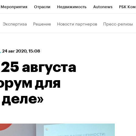
Мероприятия
Отрасли
Недвижимость
Autonews
РБК Ком
а управления РБК
РБК Образование
РБК Курсы
РБК Life
Т
Экспертиза
Решение
Новости партнеров
Пресс-релизы
Город
Стиль
Крипто
РБК Бизнес-среда
Дискуссионный к
Франшизы
Газета
Спецпроекты СПб
Конференции СПб
,
24 авг 2020, 15:08
Политика
Экономика
Бизнес
Технологии и медиа
Фин
25 августа
орум для
 деле»