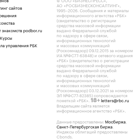
енов
© ООО «БИЗНЕСПРЕСС»,
АО «РОСБИЗНЕСКОНСАЛТИНГ»,
тинг сайтов
1995–2026
. Сообщения и материалы
.решения
информационного агентства «РБК»
(свидетельство о регистрации
комства
средства массовой информации
 знакомств podbor.ru
выдано Федеральной службой
по надзору в сфере связи,
 Курсы
информационных технологий
ла управления РБК
и массовых коммуникаций
(Роскомнадзор) 09.12.2015 за номером
ИА №ФС77-63848) и сетевого издания
«РБК» (свидетельство о регистрации
средства массовой информации
выдано Федеральной службой
по надзору в сфере связи,
информационных технологий
и массовых коммуникаций
(Роскомнадзор) 03.12.2021 за номером
ЭЛ №ФС77-82385) сопровождаются
пометкой «РБК».
letters@rbc.ru
18+
Владельцем сайта является
информационное агентство «РБК».
Данные предоставлены:
Мосбиржа
,
Санкт-Петербургская биржа
.
Индексы облигаций предоставлены
Cbonds.