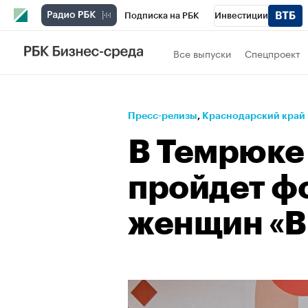
Подписка на РБК
Инвестиции
Телеканал
РБК Вино
Спорт
Школ
Все выпуски
Спецпроект
Визионеры
Национальные проекты
Исследования
Кредитные рейтинги
Пресс-релизы
⁠,
Краснодарский край
Спецпроекты
Проверка контрагентов
В Темрюке 
Рынок наличной валюты
пройдет ф
женщин «В