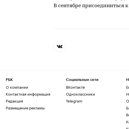
В сентябре присоединиться к
РБК
Социальные сети
Н
О компании
ВКонтакте
Е
Контактная информация
Одноклассники
Н
Редакция
Telegram
О
Размещение рекламы
Б
В
К
К