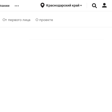
...
Краснодарский край
пании
ренды
От первого лица
О проекте
луб
ансы