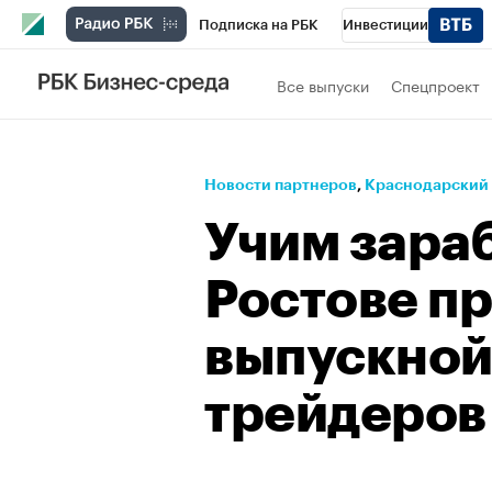
Подписка на РБК
Инвестиции
Телеканал
РБК Вино
Спорт
Школ
Все выпуски
Спецпроект
Визионеры
Национальные проекты
Исследования
Кредитные рейтинги
Новости партнеров
⁠,
Краснодарский
Спецпроекты
Проверка контрагентов
Учим зараб
Рынок наличной валюты
Ростове п
выпускной
трейдеров