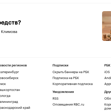
редств?
я Климова
овости регионов
Подписки
РБК
катеринбург
Скрыть баннеры на РБК
iOS
овосибирск
Подписка на РБК
And
мск
Корпоративная подписка
AppG
ашкортостан
Уведомления
Дру
ологда
RSS
Обл
алининград
Оповещения RBC.ru
Кор
раснодарский край
дом