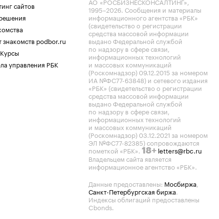
АО «РОСБИЗНЕСКОНСАЛТИНГ»,
тинг сайтов
1995–2026
. Сообщения и материалы
.решения
информационного агентства «РБК»
(свидетельство о регистрации
комства
средства массовой информации
 знакомств podbor.ru
выдано Федеральной службой
по надзору в сфере связи,
 Курсы
информационных технологий
ла управления РБК
и массовых коммуникаций
(Роскомнадзор) 09.12.2015 за номером
ИА №ФС77-63848) и сетевого издания
«РБК» (свидетельство о регистрации
средства массовой информации
выдано Федеральной службой
по надзору в сфере связи,
информационных технологий
и массовых коммуникаций
(Роскомнадзор) 03.12.2021 за номером
ЭЛ №ФС77-82385) сопровождаются
пометкой «РБК».
letters@rbc.ru
18+
Владельцем сайта является
информационное агентство «РБК».
Данные предоставлены:
Мосбиржа
,
Санкт-Петербургская биржа
.
Индексы облигаций предоставлены
Cbonds.