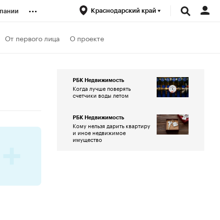
...
Краснодарский край
пании
ренды
От первого лица
О проекте
луб
РБК Недвижимость
Когда лучше поверять
счетчики воды летом
ансы
РБК Недвижимость
Кому нельзя дарить квартиру
и иное недвижимое
имущество