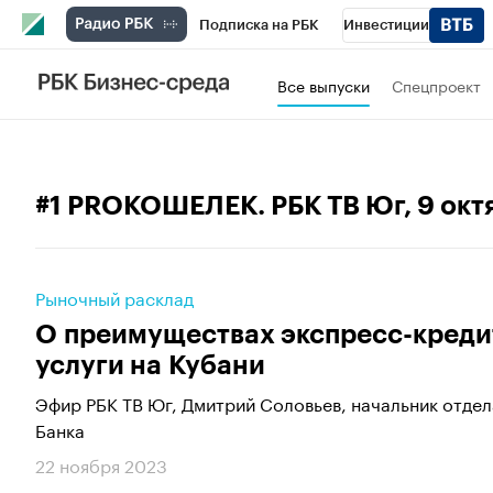
Подписка на РБК
Инвестиции
Телеканал
РБК Вино
Спорт
Школ
Все выпуски
Спецпроект
Визионеры
Национальные проекты
Исследования
Кредитные рейтинги
#1 PROКОШЕЛЕК. РБК ТВ Юг
, 9 ок
Спецпроекты
Проверка контрагентов
Рынок наличной валюты
Рыночный расклад
О преимуществах экспресс-креди
услуги на Кубани
Эфир РБК ТВ Юг, Дмитрий Соловьев, начальник отде
Банка
22 ноября 2023