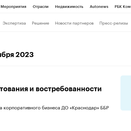
Мероприятия
Отрасли
Недвижимость
Autonews
РБК Ком
а управления РБК
РБК Образование
РБК Курсы
РБК Life
Т
Экспертиза
Решение
Новости партнеров
Пресс-релизы
Город
Стиль
Крипто
РБК Бизнес-среда
Дискуссионный к
Франшизы
Газета
Спецпроекты СПб
Конференции СПб
тября 2023
Политика
Экономика
Бизнес
Технологии и медиа
Фин
тования и востребованности
ла корпоративного бизнеса ДО «Краснодар» ББР